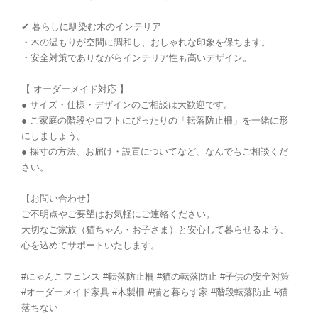
✔ 暮らしに馴染む木のインテリア
・木の温もりが空間に調和し、おしゃれな印象を保ちます。
・安全対策でありながらインテリア性も高いデザイン。
【 オーダーメイド対応 】
● サイズ・仕様・デザインのご相談は大歓迎です。
● ご家庭の階段やロフトにぴったりの「転落防止柵」を一緒に形
にしましょう。
● 採寸の方法、お届け・設置についてなど、なんでもご相談くだ
さい。
【お問い合わせ】
ご不明点やご要望はお気軽にご連絡ください。
大切なご家族（猫ちゃん・お子さま）と安心して暮らせるよう、
心を込めてサポートいたします。
#にゃんこフェンス #転落防止柵 #猫の転落防止 #子供の安全対策
#オーダーメイド家具 #木製柵 #猫と暮らす家 #階段転落防止 #猫
落ちない