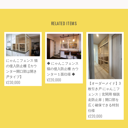
★ 木製コンポスト 土の上に設置 生ごみをエコに処理しよう ★
2022/06/05
しっかりとした素敵なキエーロが届きました。自分では絶対に作
RELATED ITEMS
れません！大切に使わせていただきます。ありがとうございまし
た。
ありがとうございました。 どうぞ存分に
ご活用ください。 またのご縁を楽しみに
にゃんこフェンス 猫
しております。
◆ にゃんこフェンス
の侵入防止柵【カウ
猫の侵入防止柵 カウ
ンター開口部は開き
ンター１面仕様 ◆
戸タイプ】
¥220,000
¥230,000
【オーダーメイド】3
枚引き戸 にゃんこフ
ェンス｜玄関用 猫脱
★ プラスベッド！ 延長・拡張・継ぎ足しベッド ベッドの幅を広げます！ ★
走防止扉｜開口部を
2022/05/16
広く確保できる特別
仕様
届いて2ヶ月ほど経ちました。 産後家族が1人増えるため、作成を
¥220,000
お願いしました。 プラスベッド到着後、夫に組み立ててもらい、
主に夫と娘が使用しています。 ベッドが広くなったおかげで、娘