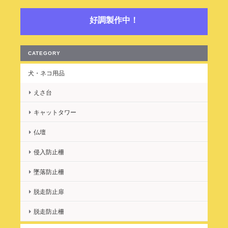
は広々としたベッドで縦横無尽に転がっています(笑) 夫は娘の寝
相の被害に遭っていて気の毒ですが…(笑) プラスベッドと私のベ
好調製作中！
ッドの間にベッドガードをしているので、娘の寝相の恐怖に怯え
ることもなく、赤ちゃんも夜はスヤスヤ寝てします。 ベビーベッ
ドはすぐ必要なくなりますが、プラスベッドは長く使うことがで
CATEGORY
きるので、とても有難いです。 また機会があればよろしくお願い
します。 この度は誠にありがとうございました。
犬・ネコ用品
えさ台
レビューを頂き、ありがとうございまし
た！ 幸せそうなご家庭の様子が目に浮か
キャットタワー
びます。 お役に立ててとても嬉しく、こ
仏壇
の仕事をしてよかったと思います。 更に
年月が流れて、ベッドを延長をする必要
侵入防止柵
がなくなればソファとしてご使用くださ
い。 ありがとうございました。 またの
墜落防止柵
ご縁を楽しみにしております。
脱走防止扉
脱走防止柵