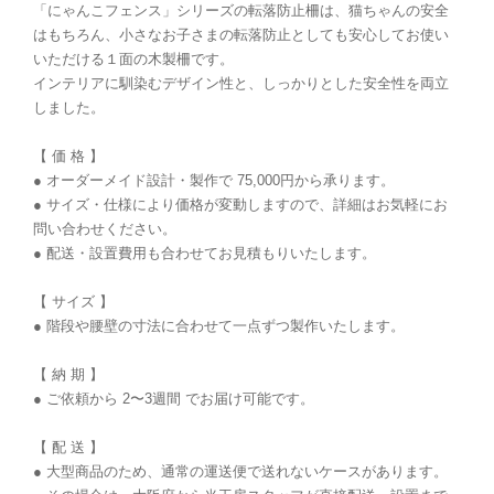
「にゃんこフェンス」シリーズの転落防止柵は、猫ちゃんの安全
はもちろん、小さなお子さまの転落防止としても安心してお使い
いただける１面の木製柵です。
インテリアに馴染むデザイン性と、しっかりとした安全性を両立
しました。
【 価 格 】
● オーダーメイド設計・製作で 75,000円から承ります。
● サイズ・仕様により価格が変動しますので、詳細はお気軽にお
問い合わせください。
● 配送・設置費用も合わせてお見積もりいたします。
【 サイズ 】
● 階段や腰壁の寸法に合わせて一点ずつ製作いたします。
【 納 期 】
● ご依頼から 2〜3週間 でお届け可能です。
【 配 送 】
● 大型商品のため、通常の運送便で送れないケースがあります。