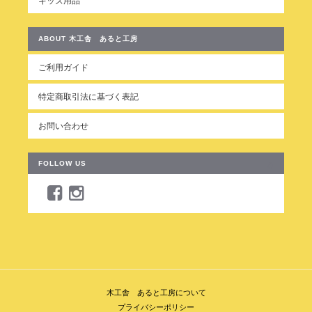
キッズ用品
とてもありがたかったです。埋めたかったスペースにピッタリ
で、購入してよかったです。また、メールでのやりとりもすばや
く丁寧にしてくださいました。ありがとうございました。
ABOUT 木工舎 あると工房
ご利用ガイド
レビューを頂き、ありがとうございま
す。 ピッタリで製作できてよかったで
特定商取引法に基づく表記
す。 どうぞ末長くご愛用ください。 ま
た機会があればよろしくします。
お問い合わせ
FOLLOW US
★ ストーブガード 木製 対流型専用 ペットサークルにも！★
2021/11/28
木工舎 あると工房について
★ プラスベッド！ 延長・拡張・継ぎ足しベッド ベッドの幅を広げます！ ★
プライバシーポリシー