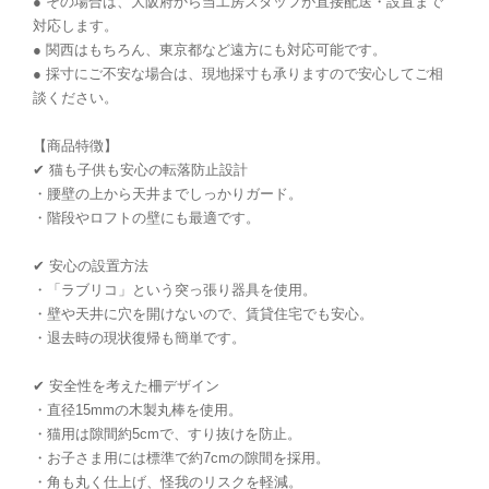
● その場合は、大阪府から当工房スタッフが直接配送・設置まで
対応します。
● 関西はもちろん、東京都など遠方にも対応可能です。
● 採寸にご不安な場合は、現地採寸も承りますので安心してご相
談ください。
【商品特徴】
✔ 猫も子供も安心の転落防止設計
・腰壁の上から天井までしっかりガード。
・階段やロフトの壁にも最適です。
✔ 安心の設置方法
・「ラブリコ」という突っ張り器具を使用。
・壁や天井に穴を開けないので、賃貸住宅でも安心。
・退去時の現状復帰も簡単です。
✔ 安全性を考えた柵デザイン
・直径15mmの木製丸棒を使用。
・猫用は隙間約5cmで、すり抜けを防止。
・お子さま用には標準で約7cmの隙間を採用。
・角も丸く仕上げ、怪我のリスクを軽減。