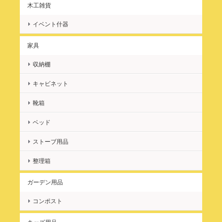
木工雑貨
★ プラスベッド！ 延長・拡張・継ぎ足しベッド ベッドの幅を広げます！ ★
2022/04/10
イベント什器
商品届きました。 ダブルベッドにプラスベッドとして購入しまし
家具
た。問い合わせにも丁寧にご回答いただき、納品までスムーズで
した。とても良い商品をありがとうございました。
収納棚
キャビネット
レビューを頂きましてありがとうござい
ます。 どうぞ末長くご愛用ください。
靴箱
またのご縁を楽しみにしております。 あ
りがとうございました。
ベッド
ストーブ用品
整理箱
★ プラスベッド！ 延長・拡張・継ぎ足しベッド ベッドの幅を広げます！ ★
ガーデン用品
2021/12/26
コンポスト
このサイズのものは市販されてはいないので、こちらの商品を見
つけて即決でした！！記載されていた納期より早めに届いたので