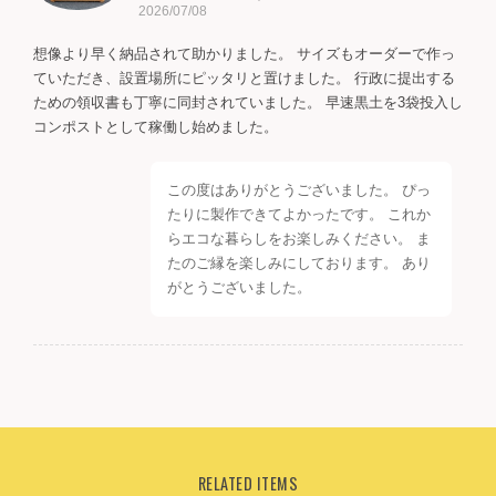
2026/07/08
想像より早く納品されて助かりました。 サイズもオーダーで作っ
ていただき、設置場所にピッタリと置けました。 行政に提出する
ための領収書も丁寧に同封されていました。 早速黒土を3袋投入し
コンポストとして稼働し始めました。
この度はありがとうございました。 ぴっ
たりに製作できてよかったです。 これか
らエコな暮らしをお楽しみください。 ま
たのご縁を楽しみにしております。 あり
がとうございました。
★ 木製コンポスト 土の上に設置 生ごみをエコに処理しよう ★
2022/06/05
しっかりとした素敵なキエーロが届きました。自分では絶対に作
RELATED ITEMS