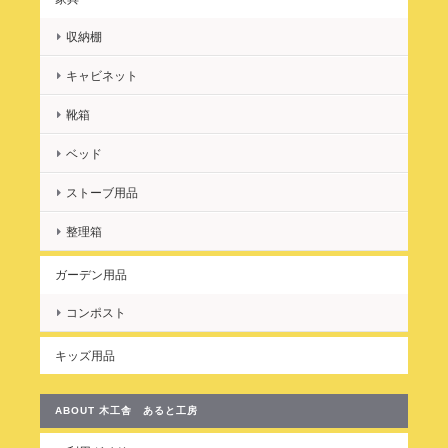
た。問い合わせにも丁寧にご回答いただき、納品までスムーズで
した。とても良い商品をありがとうございました。
収納棚
キャビネット
レビューを頂きましてありがとうござい
ます。 どうぞ末長くご愛用ください。
靴箱
またのご縁を楽しみにしております。 あ
りがとうございました。
ベッド
ストーブ用品
整理箱
★ プラスベッド！ 延長・拡張・継ぎ足しベッド ベッドの幅を広げます！ ★
ガーデン用品
2021/12/26
コンポスト
このサイズのものは市販されてはいないので、こちらの商品を見
つけて即決でした！！記載されていた納期より早めに届いたので
キッズ用品
とてもありがたかったです。埋めたかったスペースにピッタリ
で、購入してよかったです。また、メールでのやりとりもすばや
く丁寧にしてくださいました。ありがとうございました。
ABOUT 木工舎 あると工房