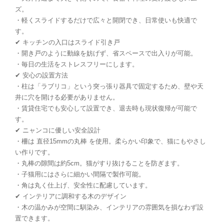
ズ。
・軽くスライドするだけで広々と開閉でき、日常使いも快適で
す。
✔ キッチンの入口はスライド引き戸
・開き戸のように動線を妨げず、省スペースで出入りが可能。
・毎日の生活をストレスフリーにします。
✔ 安心の設置方法
・柱は「ラブリコ」という突っ張り器具で固定するため、壁や天
井に穴を開ける必要がありません。
・賃貸住宅でも安心して設置でき、退去時も現状復帰が可能で
す。
✔ ニャンコに優しい安全設計
・柵は 直径15mmの丸棒 を使用。柔らかい印象で、猫にもやさし
い作りです。
・丸棒の隙間は約5cm。猫がすり抜けることを防ぎます。
・子猫用にはさらに細かい間隔で製作可能。
・角は丸く仕上げ、安全性に配慮しています。
✔ インテリアに調和する木のデザイン
・木の温かみが空間に馴染み、インテリアの雰囲気を損なわず設
置できます。