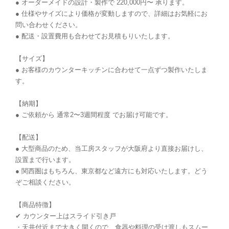
● オーダーメイドの設計・製作で 220,000円〜 承ります。
● 仕様やサイズにより価格が変動しますので、詳細はお気軽にお
問い合わせください。
● 配送・設置費用も合わせてお見積もりいたします。
【サイズ】
● お客様のカウンターキッチンに合わせて一点ずつ製作いたしま
す。
【納期】
● ご依頼から 通常2〜3週間程度 でお届け可能です。
【配送】
● 大型商品のため、当工房スタッフが大阪府より直接お届けし、
設置まで行います。
● 関西圏はもちろん、東京都など遠方にも対応いたします。どう
ぞご相談ください。
【商品特徴】
✔ カウンター上はスライド引き戸
・天井付近まで大きく開くので、食器や料理の受け渡しもスムー