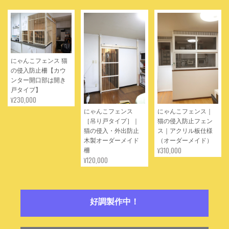
れません！大切に使わせていただきます。ありがとうございまし
た。
ありがとうございました。 どうぞ存分に
ご活用ください。 またのご縁を楽しみに
にゃんこフェンス 猫
しております。
の侵入防止柵【カウ
ンター開口部は開き
戸タイプ】
¥230,000
にゃんこフェンス
にゃんこフェンス｜
［吊り戸タイプ］｜
猫の侵入防止フェン
★ プラスベッド！ 延長・拡張・継ぎ足しベッド ベッドの幅を広げます！ ★
猫の侵入・外出防止
ス｜アクリル板仕様
2022/05/16
木製オーダーメイド
（オーダーメイド）
¥310,000
柵
届いて2ヶ月ほど経ちました。 産後家族が1人増えるため、作成を
¥120,000
お願いしました。 プラスベッド到着後、夫に組み立ててもらい、
主に夫と娘が使用しています。 ベッドが広くなったおかげで、娘
は広々としたベッドで縦横無尽に転がっています(笑) 夫は娘の寝
相の被害に遭っていて気の毒ですが…(笑) プラスベッドと私のベ
好調製作中！
ッドの間にベッドガードをしているので、娘の寝相の恐怖に怯え
ることもなく、赤ちゃんも夜はスヤスヤ寝てします。 ベビーベッ