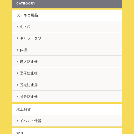
ドはすぐ必要なくなりますが、プラスベッドは長く使うことがで
CATEGORY
きるので、とても有難いです。 また機会があればよろしくお願い
します。 この度は誠にありがとうございました。
犬・ネコ用品
えさ台
レビューを頂き、ありがとうございまし
た！ 幸せそうなご家庭の様子が目に浮か
キャットタワー
びます。 お役に立ててとても嬉しく、こ
仏壇
の仕事をしてよかったと思います。 更に
年月が流れて、ベッドを延長をする必要
侵入防止柵
がなくなればソファとしてご使用くださ
い。 ありがとうございました。 またの
墜落防止柵
ご縁を楽しみにしております。
脱走防止扉
脱走防止柵
木工雑貨
★ プラスベッド！ 延長・拡張・継ぎ足しベッド ベッドの幅を広げます！ ★
2022/04/10
イベント什器
商品届きました。 ダブルベッドにプラスベッドとして購入しまし
家具