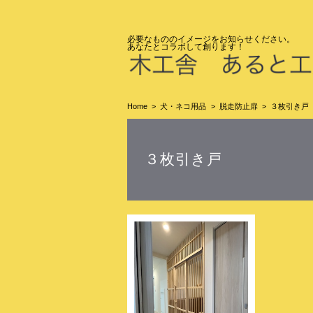
必要なもののイメージをお知らせくださ
あなたとコラボして創ります！
Home
犬・ネコ用品
脱走防止扉
３枚引き戸
３枚引き戸