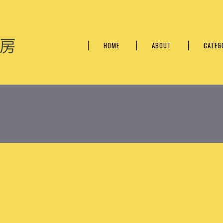
い。
HOME
ABOUT
CATEG