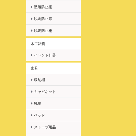
墜落防止柵
脱走防止扉
脱走防止柵
木工雑貨
イベント什器
家具
収納棚
キャビネット
靴箱
ベッド
ストーブ用品