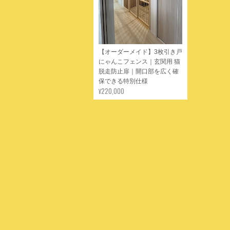
【オーダーメイド】3枚引き戸
にゃんこフェンス｜玄関用 猫
脱走防止扉｜開口部を広く確
保できる特別仕様
¥220,000