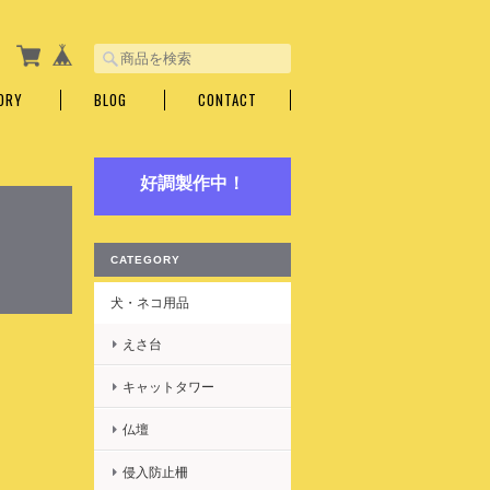
ORY
BLOG
CONTACT
好調製作中！
CATEGORY
犬・ネコ用品
えさ台
キャットタワー
仏壇
侵入防止柵