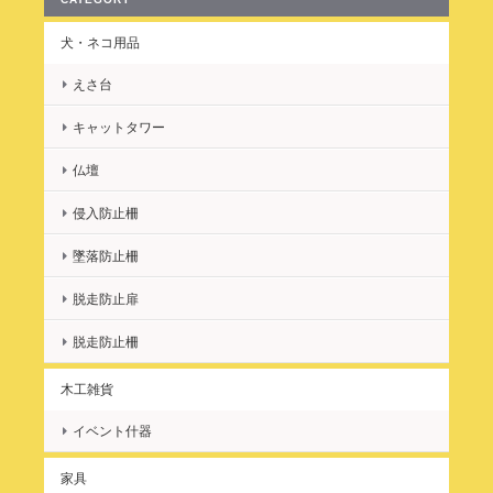
犬・ネコ用品
えさ台
キャットタワー
仏壇
侵入防止柵
墜落防止柵
脱走防止扉
脱走防止柵
木工雑貨
イベント什器
家具