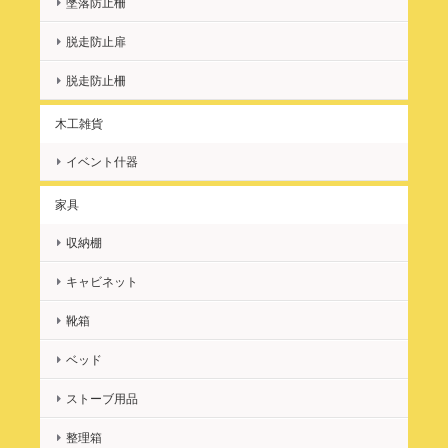
墜落防止柵
脱走防止扉
脱走防止柵
木工雑貨
イベント什器
家具
収納棚
キャビネット
靴箱
ベッド
ストーブ用品
整理箱